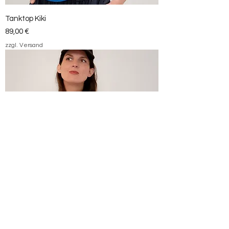
Tanktop Kiki
Preis
89,00 €
zzgl. Versand
Blouson Mai