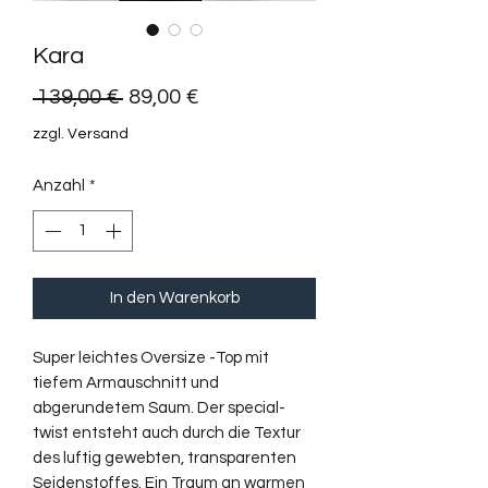
Kara
Standardpreis
Sale-
 139,00 € 
89,00 €
Preis
zzgl. Versand
Anzahl
*
In den Warenkorb
Super leichtes Oversize -Top mit
tiefem Armauschnitt und
abgerundetem Saum. Der special-
twist entsteht auch durch die Textur
des luftig gewebten, transparenten
Seidenstoffes. Ein Traum an warmen