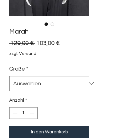
Marah
Standardpreis
Sale-
 129,00 € 
103,00 €
Preis
zzgl. Versand
Größe
*
Anzahl
*
In den Warenkorb