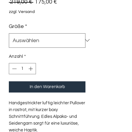
Standardpreis
Sale-
 219,00 € 
175,00 €
Preis
zzgl. Versand
Größe
*
Anzahl
*
In den Warenkorb
Handgestrickter luftig leichter Pullover
in rostrot, mit kurzer boxy
Schnittführung. Edles Alpaka- und
Seidengarn sorgt für eine luxuriöse,
weiche Haptik.