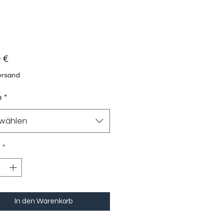
Preis
 €
Versand
e
*
wählen
l
*
In den Warenkorb