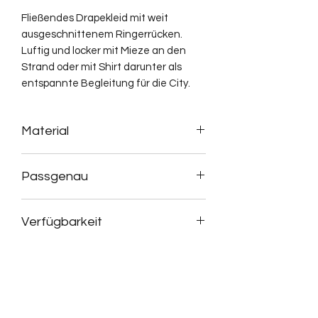
Fließendes Drapekleid mit weit
ausgeschnittenem Ringerrücken.
Luftig und locker mit Mieze an den
Strand oder mit Shirt darunter als
entspannte Begleitung für die City.
Material
95 % Lyocell, 5 % Elasthan
Passgenau
Der Schnitt kann im Auftrag individuell
Verfügbarkeit
auf Maß gefertigt werden.
Stoffauswahl und Details können
Dieses Produkt ist zur Zeit nicht
immer nach persönlichen Wünschen
verfügbar, kann aber im Auftrag
und Vorstellungen angepasst werden.
angefertigt werden.
Termine im Atelier nach Vereinbarung.