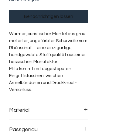
Nicht verfügbar
Benachrichtigen lassen
Warmer, puristischer Mantel aus grau-
melierter, ungefärbter Schurwolle vom
Rhönschaf – eine einzigartige,
handgewebte Stoffqualität aus einer
hessischen Manufaktur.
Milla kommt mit abgesteppten
Eingriffstaschen, weichen
Ärmelbündchen.und Druckknopf-
Verschluss.
Material
100% Schurwolle
Passgenau