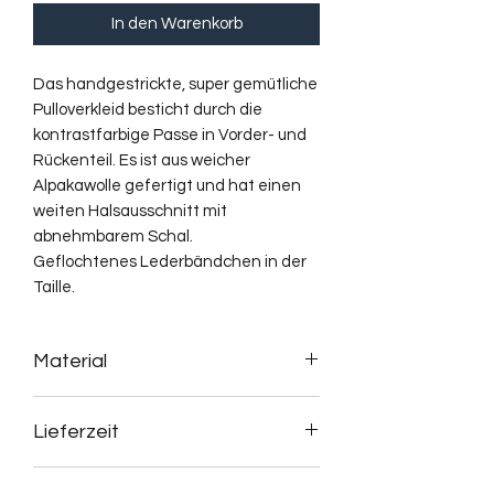
In den Warenkorb
Das handgestrickte, super gemütliche
Pulloverkleid besticht durch die
kontrastfarbige Passe in Vorder- und
Rückenteil. Es ist aus weicher
Alpakawolle gefertigt und hat einen
weiten Halsausschnitt mit
abnehmbarem Schal.
Geflochtenes Lederbändchen in der
Taille.
Material
100% Alpakawolle
Lieferzeit
Das Produkt ist nicht vorrätig und wird