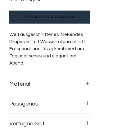
Nicht verfügbar
Benachrichtigen lassen
Weit ausgeschnittenes, fließendes
Drapeshirt mit Wasserfallausschnitt.
Entspannt und lässig kombiniert am
Tag oder schick und elegant am
Abend.
Material
95 % Lyocell, 5 % Elasthan
Passgenau
Der Schnitt kann im Auftrag individuell
Verfügbarkeit
auf Maß gefertigt werden.
Stoffauswahl und Details können
Dieses Produkt ist zur Zeit nicht
immer nach persönlichen Wünschen