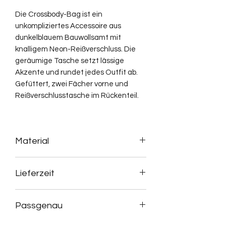
Die Crossbody-Bag ist ein
unkompliziertes Accessoire aus
dunkelblauem Bauwollsamt mit
knalligem Neon-Reißverschluss. Die
geräumige Tasche setzt lässige
Akzente und rundet jedes Outfit ab.
Gefüttert, zwei Fächer vorne und
Reißverschlusstasche im Rückenteil.
Material
100% Baumwolle
Lieferzeit
Die Musterteile sind vorrätig und
Passgenau
werden innerhalb von drei Werktagen
versendet.